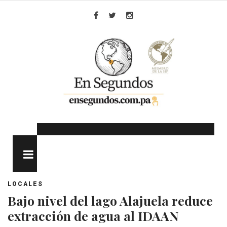
Skip
to
Facebook
Twitter
Instagram
content
MENU
LOCALES
Bajo nivel del lago Alajuela reduce
extracción de agua al IDAAN