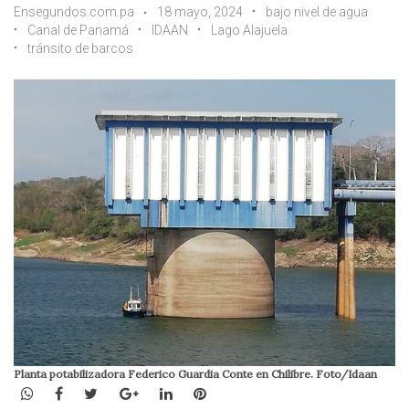
Ensegundos.com.pa
18 mayo, 2024
bajo nivel de agua
Canal de Panamá
IDAAN
Lago Alajuela
tránsito de barcos
Planta potabilizadora Federico Guardia Conte en Chilibre. Foto/Idaan
WhatsApp
Facebook
Twitter
Google+
LinkedIn
Pinterest