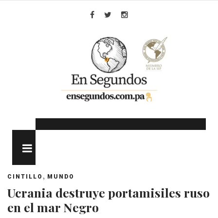
Skip
to
Facebook
Twitter
Instagram
content
MENU
,
CINTILLO
MUNDO
Ucrania destruye portamisiles ruso
en el mar Negro