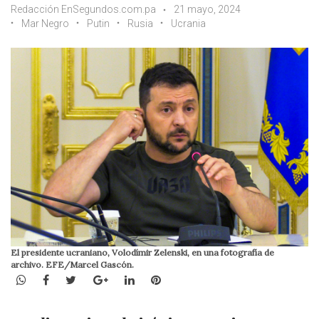
Redacción EnSegundos.com.pa
21 mayo, 2024
Mar Negro
Putin
Rusia
Ucrania
El presidente ucraniano, Volodímir Zelenski, en una fotografía de
archivo. EFE/Marcel Gascón.
WhatsApp
Facebook
Twitter
Google+
LinkedIn
Pinterest