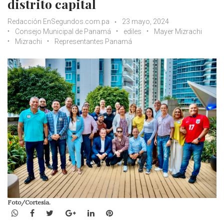
distrito capital
Redacción EnSegundos.com.pa
23 mayo, 2024
Consejo Municipal de Panamá
ediles
Mayer Mizrachi
Mizrachi
Representantes Panamá
Foto/Cortesía.
WhatsApp
Facebook
Twitter
Google+
LinkedIn
Pinterest