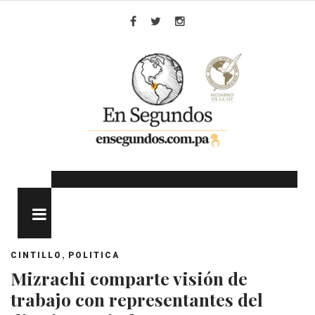
Skip
to
Facebook
Twitter
Instagram
content
MENU
,
CINTILLO
POLITICA
Mizrachi comparte visión de
trabajo con representantes del