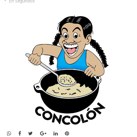
En Segundos
WhatsApp
Facebook
Twitter
Google+
LinkedIn
Pinterest