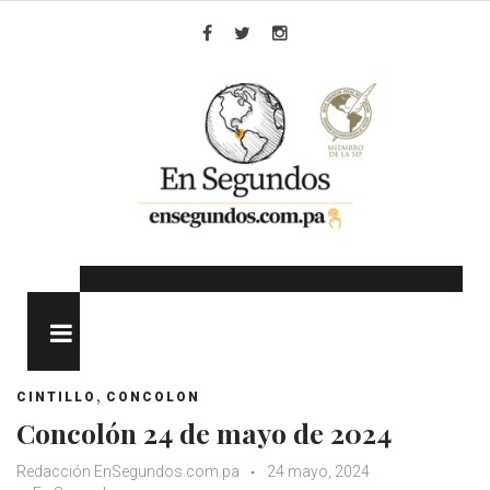
Skip
to
Facebook
Twitter
Instagram
content
MENU
,
CINTILLO
CONCOLON
Concolón 24 de mayo de 2024
Redacción EnSegundos.com.pa
24 mayo, 2024