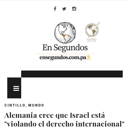
Skip
to
Facebook
Twitter
Instagram
content
MENU
,
CINTILLO
MUNDO
Alemania cree que Israel está
"violando el derecho internacional"