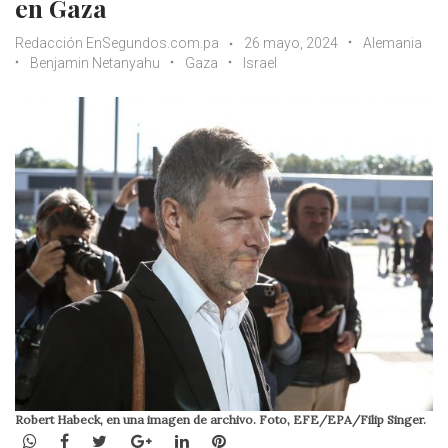
en Gaza
Redacción EnSegundos.com.pa
26 mayo, 2024
Alemania
Benjamin Netanyahu
Gaza
Israel
Robert Habeck, en una imagen de archivo. Foto, EFE/EPA/Filip Singer.
WhatsApp
Facebook
Twitter
Google+
LinkedIn
Pinterest