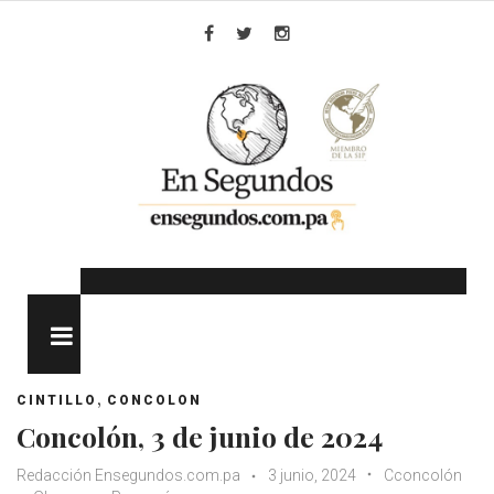
Skip
to
Facebook
Twitter
Instagram
content
MENU
,
CINTILLO
CONCOLON
Concolón, 3 de junio de 2024
Redacción Ensegundos.com.pa
3 junio, 2024
Cconcolón