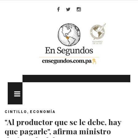
Skip
to
Facebook
Twitter
Instagram
content
MENU
,
CINTILLO
ECONOMÍA
"Al productor que se le debe, hay
que pagarle", afirma ministro