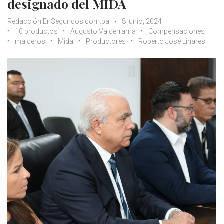
designado del MIDA
Redacción EnSegundos.com.pa
8 junio, 2024
10 productos
Augusto Valderrama
Compensaciones
maiceros
Mida
Productores
Roberto José Linares