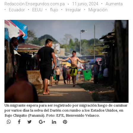
Redacción Ensegundos.com.pa
11 junio, 2024
Aumenta
Ecuador
EEUU
flujo
Irregular
Migración
Un migrante espera para ser registrado por migración luego de caminar
por varios días la selva del Darién con rumbo a los Estados Unidos, en
Bajo Chiquito (Panamá). Foto: EFE, Bienvenido Velasco.
WhatsApp
Facebook
Twitter
Google+
LinkedIn
Pinterest