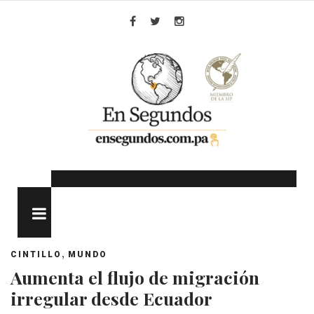
Skip
to
Facebook
Twitter
Instagram
content
MENU
,
CINTILLO
MUNDO
Aumenta el flujo de migración
irregular desde Ecuador