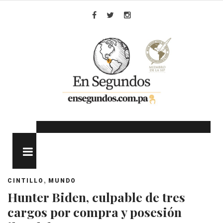
Skip
to
Facebook
Twitter
Instagram
content
MENU
,
CINTILLO
MUNDO
Hunter Biden, culpable de tres
cargos por compra y posesión