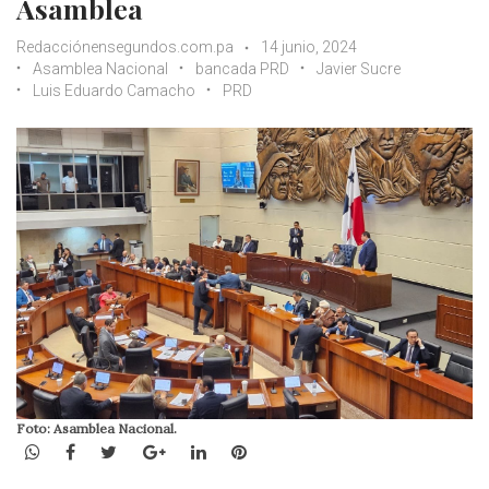
Asamblea
Redacciónensegundos.com.pa
14 junio, 2024
Asamblea Nacional
bancada PRD
Javier Sucre
Luis Eduardo Camacho
PRD
Foto: Asamblea Nacional.
WhatsApp
Facebook
Twitter
Google+
LinkedIn
Pinterest