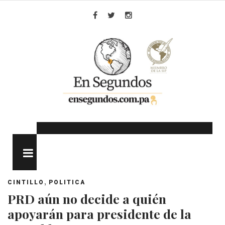
Skip
to
Facebook
Twitter
Instagram
content
MENU
,
CINTILLO
POLITICA
PRD aún no decide a quién
apoyarán para presidente de la