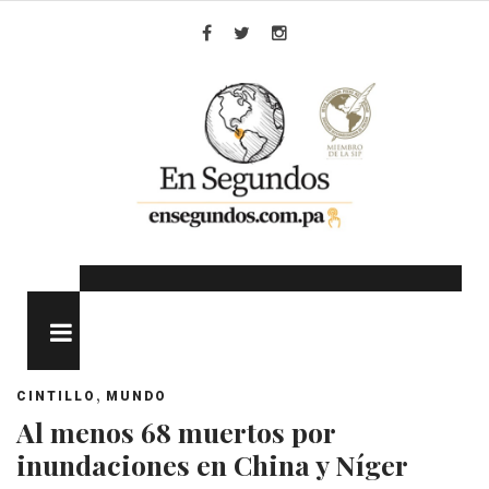
Skip
to
Facebook
Twitter
Instagram
content
MENU
,
CINTILLO
MUNDO
Al menos 68 muertos por
inundaciones en China y Níger