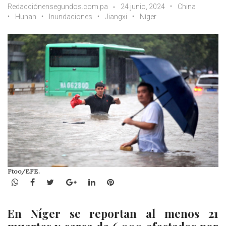
Redacciónensegundos.com.pa
24 junio, 2024
China
Hunan
Inundaciones
Jiangxi
Níger
Ftoo/EFE.
WhatsApp
Facebook
Twitter
Google+
LinkedIn
Pinterest
En Níger se reportan al menos 21