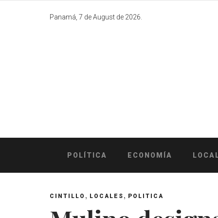
Skip
to
Panamá, 7 de August de 2026.
content
POLÍTICA
ECONOMÍA
LOCA
,
,
CINTILLO
LOCALES
POLITICA