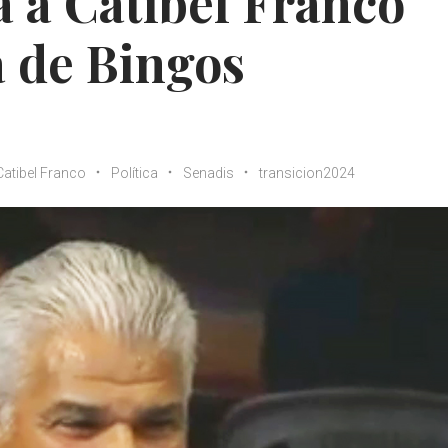
 a Catibel Franco
 de Bingos
Catibel Franco
Política
Senadis
transicion2024