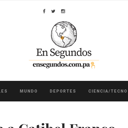
Facebook
Twitter
Instagram
LES
MUNDO
DEPORTES
CIENCIA/TECNO