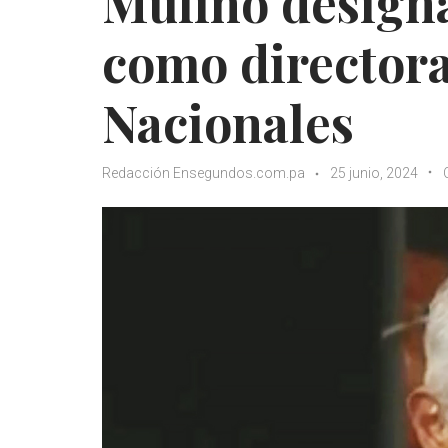
Mulino designa
como directora
Nacionales
Redacción Ensegundos.com.pa
25 junio, 2024