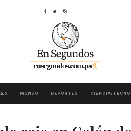
Facebook
Twitter
Instagram
LES
MUNDO
DEPORTES
CIENCIA/TECNO