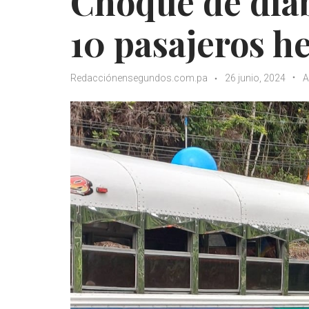
Choque de diab
10 pasajeros h
Redacciónensegundos.com.pa
26 junio, 2024
A