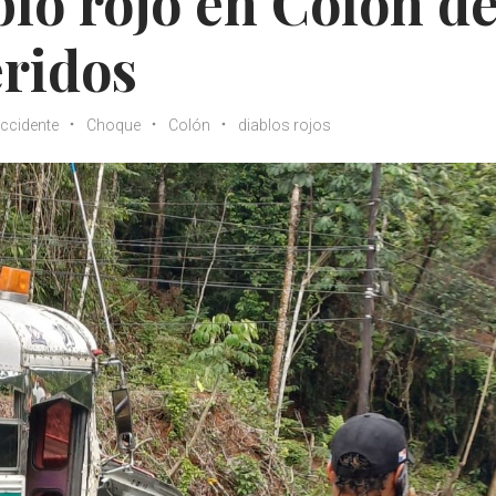
lo rojo en Colón de
eridos
ccidente
Choque
Colón
diablos rojos