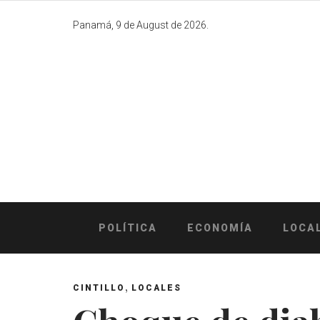
Skip
to
Panamá, 9 de August de 2026.
content
POLÍTICA
ECONOMÍA
LOCA
,
CINTILLO
LOCALES