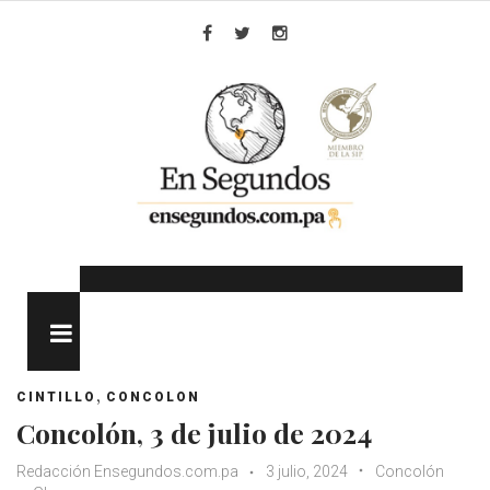
Skip
to
Facebook
Twitter
Instagram
content
MENU
,
CINTILLO
CONCOLON
Concolón, 3 de julio de 2024
Redacción Ensegundos.com.pa
3 julio, 2024
Concolón