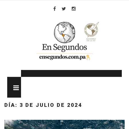
Skip
to
Facebook
Twitter
Instagram
content
MENU
DÍA:
3 DE JULIO DE 2024