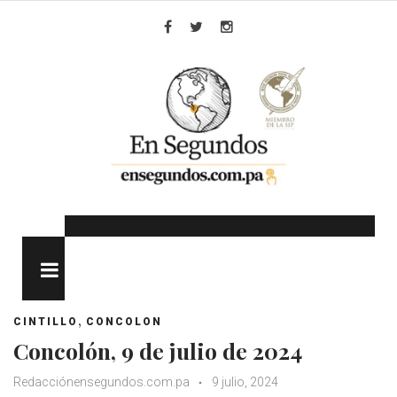
Skip
to
Facebook
Twitter
Instagram
content
MENU
,
CINTILLO
CONCOLON
Concolón, 9 de julio de 2024
Redacciónensegundos.com.pa
9 julio, 2024