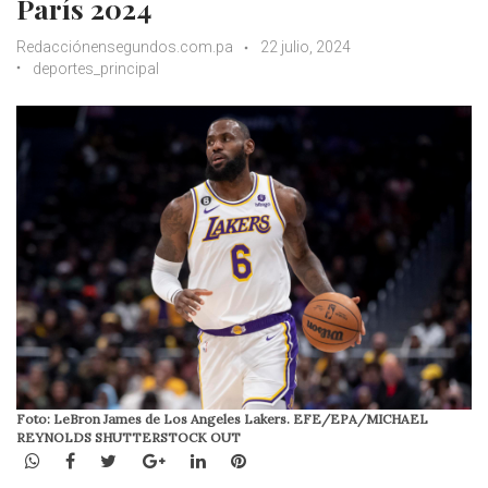
París 2024
Redacciónensegundos.com.pa
22 julio, 2024
deportes_principal
Foto: LeBron James de Los Angeles Lakers. EFE/EPA/MICHAEL
REYNOLDS SHUTTERSTOCK OUT
WhatsApp
Facebook
Twitter
Google+
LinkedIn
Pinterest