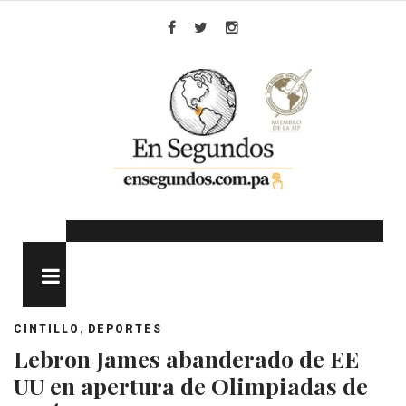
Skip
to
Facebook
Twitter
Instagram
content
MENU
,
CINTILLO
DEPORTES
Lebron James abanderado de EE
UU en apertura de Olimpiadas de