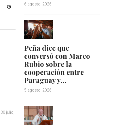
6 agosto, 2026
L
P
i
i
n
n
k
t
e
e
d
r
Peña dice que
I
e
n
s
conversó con Marco
t
,
Rubio sobre la
cooperación entre
Paraguay y…
5 agosto, 2026
30 julio,