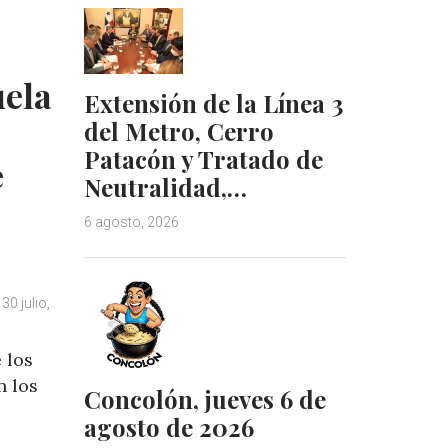
d
r
I
e
n
s
t
uela
Extensión de la Línea 3
del Metro, Cerro
Patacón y Tratado de
e
Neutralidad,…
6 agosto, 2026
30 julio,
 los
n los
Concolón, jueves 6 de
agosto de 2026