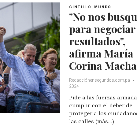
,
CINTILLO
MUNDO
"No nos busq
para negociar
resultados",
afirma María
Corina Mach
Redacciónensegundos.com.pa
2024
Pide a las fuerzas armad
cumplir con el deber de
proteger a los ciudadano
las calles (más…)