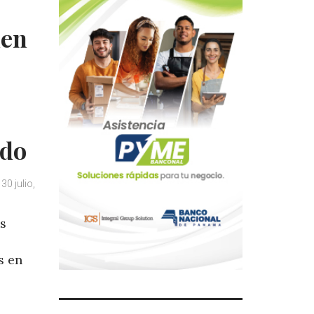
uen
ado
30 julio,
as
s en