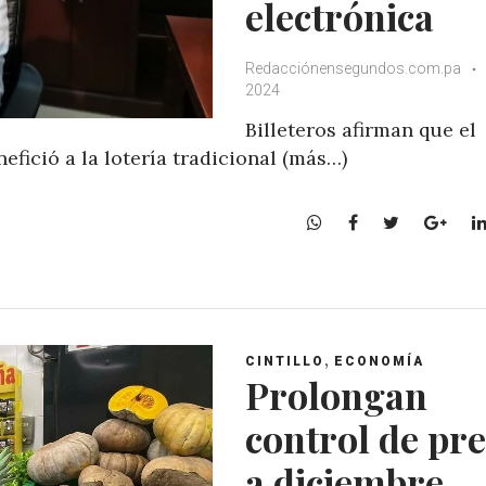
electrónica
Redacciónensegundos.com.pa
2024
Billeteros afirman que el
fició a la lotería tradicional (más…)
W
F
T
G
h
a
w
o
a
c
i
o
t
e
t
g
s
b
t
l
A
o
e
e
,
CINTILLO
ECONOMÍA
p
o
r
+
Prolongan
p
k
control de pre
a diciembre,