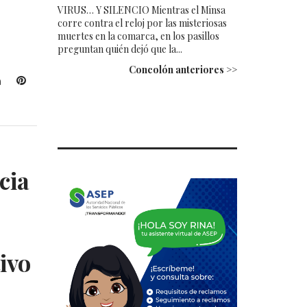
VIRUS… Y SILENCIO Mientras el Minsa
corre contra el reloj por las misteriosas
muertes en la comarca, en los pasillos
preguntan quién dejó que la...
Concolón anteriores >>
L
P
i
i
n
n
k
t
e
e
d
r
cia
I
e
n
s
t
ivo