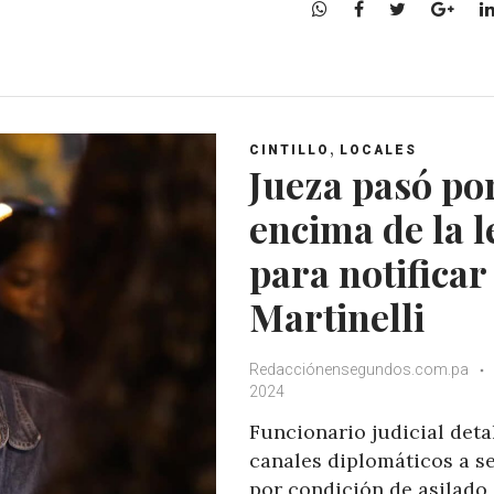
W
F
T
G
h
a
w
o
a
c
i
o
t
e
t
g
s
b
t
l
A
o
e
e
,
CINTILLO
LOCALES
p
o
r
+
Jueza pasó po
p
k
encima de la l
para notificar
Martinelli
Redacciónensegundos.com.pa
2024
Funcionario judicial detal
canales diplomáticos a s
por condición de asilado