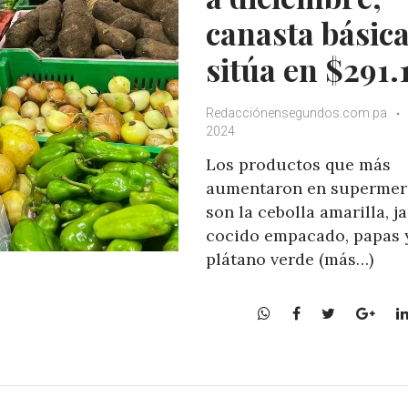
canasta básica
sitúa en $291.
Redacciónensegundos.com.pa
2024
Los productos que más
aumentaron en supermer
son la cebolla amarilla, 
cocido empacado, papas y
plátano verde (más…)
W
F
T
G
h
a
w
o
a
c
i
o
t
e
t
g
s
b
t
l