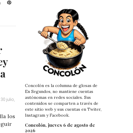
L
P
i
i
n
n
k
t
e
e
d
r
I
e
r
n
s
t
ey
 a
Concolón es la columna de glosas de
En Segundos, no mantiene cuentas
autónomas en redes sociales. Sus
30 julio,
contenidos se comparten a través de
este sitio web y sus cuentas en Twiter,
Instagram y Facebook.
la los
eguir
Concolón, jueves 6 de agosto de
2026