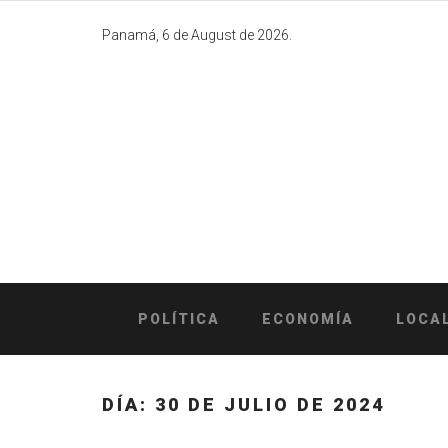
Skip
to
Panamá, 6 de August de 2026.
content
POLÍTICA
ECONOMÍA
LOCA
DÍA:
30 DE JULIO DE 2024