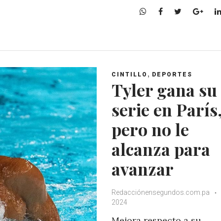
W
F
T
G
h
a
w
o
a
c
i
o
t
e
t
g
s
b
t
l
A
o
e
e
,
CINTILLO
DEPORTES
p
o
r
+
Tyler gana su
p
k
serie en París
pero no le
alcanza para
avanzar
Redacciónensegundos.com.pa
2024
Mejora respecto a su