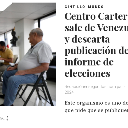
A
o
e
e
,
CINTILLO
MUNDO
p
o
r
+
Centro Carter
p
k
sale de Venez
y descarta
publicación d
informe de
elecciones
Redacciónensegundos.com.pa
2024
Este organismo es uno de
que pide que se publique
ás…)