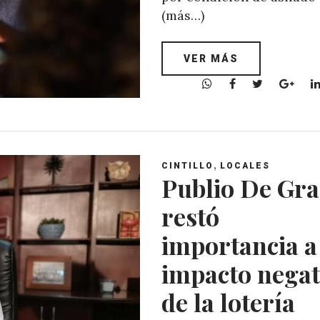
(más…)
VER MÁS
W
F
T
G
h
a
w
o
a
c
i
o
t
e
t
g
s
b
t
l
,
A
o
e
e
CINTILLO
LOCALES
Publio De Gra
p
o
r
+
p
k
restó
importancia a
impacto negat
de la lotería