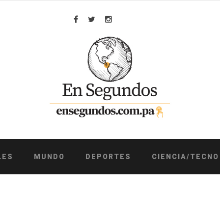
Facebook
Twitter
Instagram
LES
MUNDO
DEPORTES
CIENCIA/TECNO