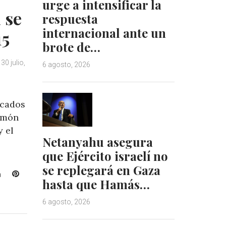
urge a intensificar la
 se
respuesta
internacional ante un
15
brote de…
30 julio,
6 agosto, 2026
cados
jamón
 el
Netanyahu asegura
que Ejército israelí no
se replegará en Gaza
L
P
hasta que Hamás…
i
i
n
n
6 agosto, 2026
k
t
e
e