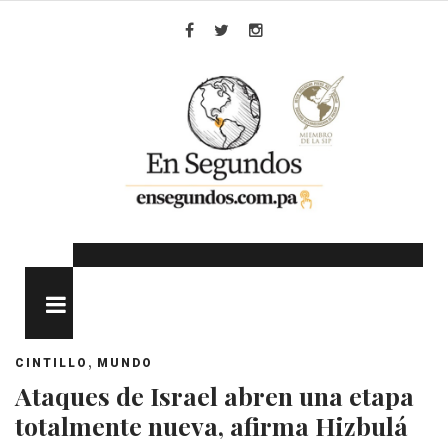
Skip
to
Facebook
Twitter
Instagram
content
MENU
,
CINTILLO
MUNDO
Ataques de Israel abren una etapa
totalmente nueva, afirma Hizbulá