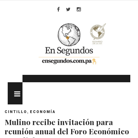
Skip
to
Facebook
Twitter
Instagram
content
MENU
,
CINTILLO
ECONOMÍA
Mulino recibe invitación para
reunión anual del Foro Económico