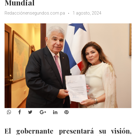
Mundial
Redacciónensegundos.com.pa
1 agosto, 2024
WhatsApp
Facebook
Twitter
Google+
LinkedIn
Pinterest
El gobernante presentará su visión,