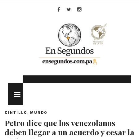
Skip
to
Facebook
Twitter
Instagram
content
MENU
,
CINTILLO
MUNDO
Petro dice que los venezolanos
deben llegar a un acuerdo y cesar la