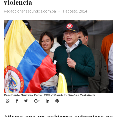
violencia
Redacciónensegundos.com.pa
1 agosto, 2024
Presidente Gustavo Petro. EFE/ Mauricio Dueñas Castañeda
WhatsApp
Facebook
Twitter
Google+
LinkedIn
Pinterest