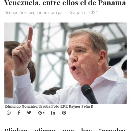
Venezuela, entre ellos el de Panamá
Redacciónensegundos.com.pa
3 agosto, 2024
Edmundo González Urrutia Foto EFE Rayner Peña R
WhatsApp
Facebook
Twitter
Google+
LinkedIn
Pinterest
Blinken afirma que hay “pruebas