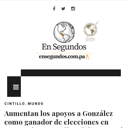
Skip
to
Facebook
Twitter
Instagram
content
MENU
,
CINTILLO
MUNDO
Aumentan los apoyos a González
como ganador de elecciones en