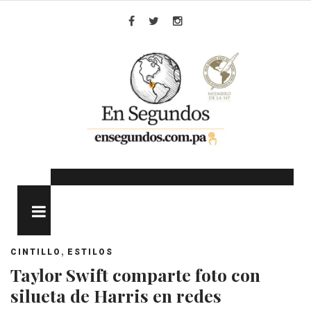
Skip
to
Facebook
Twitter
Instagram
content
MENU
,
CINTILLO
ESTILOS
Taylor Swift comparte foto con
silueta de Harris en redes