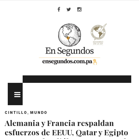
Skip
to
Facebook
Twitter
Instagram
content
MENU
,
CINTILLO
MUNDO
Alemania y Francia respaldan
esfuerzos de EEUU, Qatar y Egipto