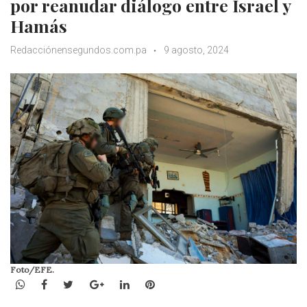
por reanudar diálogo entre Israel y
Hamás
Redacciónensegundos.com.pa
9 agosto, 2024
Foto/EFE.
WhatsApp
Facebook
Twitter
Google+
LinkedIn
Pinterest