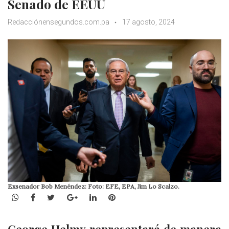
Senado de EEUU
Redacciónensegundos.com.pa
17 agosto, 2024
Exsenador Bob Menéndez: Foto: EFE, EPA, Jim Lo Scalzo.
WhatsApp
Facebook
Twitter
Google+
LinkedIn
Pinterest