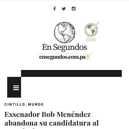
Skip
to
Facebook
Twitter
Instagram
content
MENU
,
CINTILLO
MUNDO
Exsenador Bob Menéndez
abandona su candidatura al