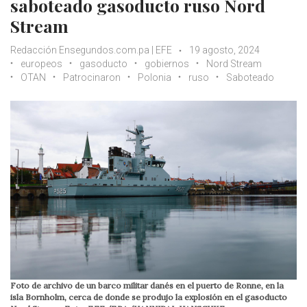
saboteado gasoducto ruso Nord
Stream
Redacción Ensegundos.com.pa | EFE
19 agosto, 2024
europeos
gasoducto
gobiernos
Nord Stream
OTAN
Patrocinaron
Polonia
ruso
Saboteado
Foto de archivo de un barco militar danés en el puerto de Ronne, en la
isla Bornholm, cerca de donde se produjo la explosión en el gasoducto