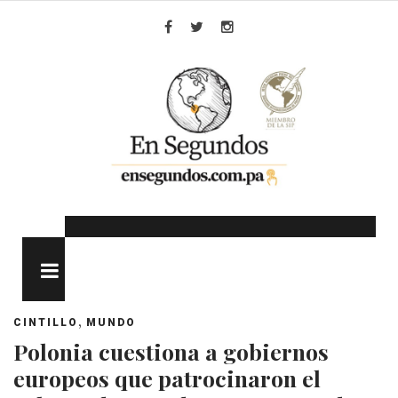
Skip
to
Facebook
Twitter
Instagram
content
MENU
,
CINTILLO
MUNDO
Polonia cuestiona a gobiernos
europeos que patrocinaron el