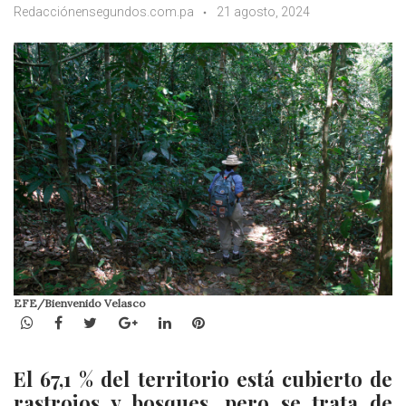
Redacciónensegundos.com.pa
21 agosto, 2024
EFE/Bienvenido Velasco
WhatsApp
Facebook
Twitter
Google+
LinkedIn
Pinterest
El 67,1 % del territorio está cubierto de
rastrojos y bosques, pero se trata de