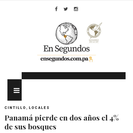
Skip
to
Facebook
Twitter
Instagram
content
MENU
,
CINTILLO
LOCALES
Panamá pierde en dos años el 4%
de sus bosques