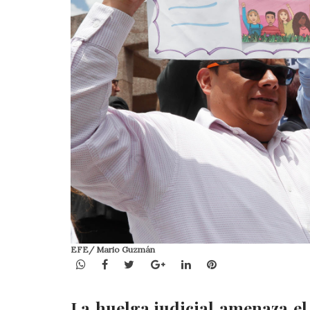
EFE/ Mario Guzmán
WhatsApp
Facebook
Twitter
Google+
LinkedIn
Pinterest
La huelga judicial amenaza el