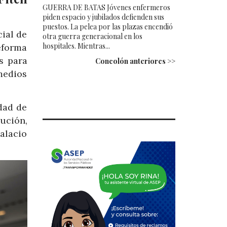
GUERRA DE BATAS Jóvenes enfermeros
piden espacio y jubilados defienden sus
puestos. La pelea por las plazas encendió
cial de
otra guerra generacional en los
hospitales. Mientras...
eforma
s para
Concolón anteriores >>
medios
dad de
ución,
alacio