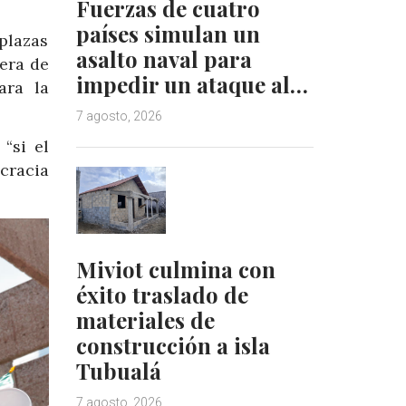
Fuerzas de cuatro
países simulan un
plazas
asalto naval para
rera de
impedir un ataque al…
ara la
7 agosto, 2026
 “si el
cracia
Miviot culmina con
éxito traslado de
materiales de
construcción a isla
Tubualá
7 agosto, 2026