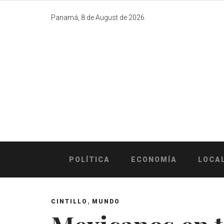
Skip
to
Panamá, 8 de August de 2026.
content
POLÍTICA
ECONOMÍA
LOCA
,
CINTILLO
MUNDO