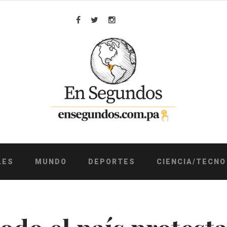
Facebook
Twitter
Instagram
LES
MUNDO
DEPORTES
CIENCIA/TECNO