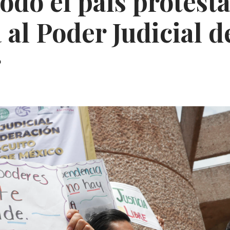
odo el país protest
 al Poder Judicial d
r