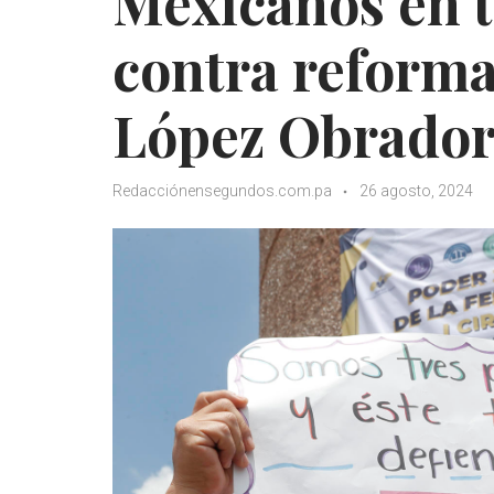
Mexicanos en t
contra reforma
López Obrado
Redacciónensegundos.com.pa
26 agosto, 2024