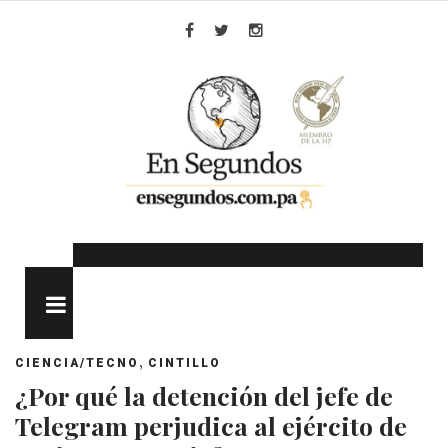
Skip
to
Facebook
Twitter
Instagram
content
MENU
,
CIENCIA/TECNO
CINTILLO
¿Por qué la detención del jefe de
Telegram perjudica al ejército de