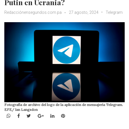
Putin en Ucrania?
Redacciónensegundos.com.pa
27 agosto, 2024
Telegram
Fotografía de archivo del logo de la aplicación de mensajería Telegram.
EFE/ Ian Langsdon
WhatsApp
Facebook
Twitter
Google+
LinkedIn
Pinterest