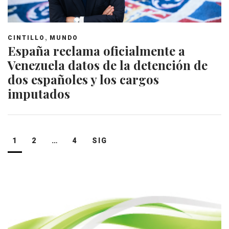
,
CINTILLO
MUNDO
España reclama oficialmente a
Venezuela datos de la detención de
dos españoles y los cargos
imputados
Navegación
1
2
…
4
SIG
de
entradas