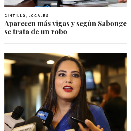
,
CINTILLO
LOCALES
Aparecen más vigas y según Sabonge
se trata de un robo