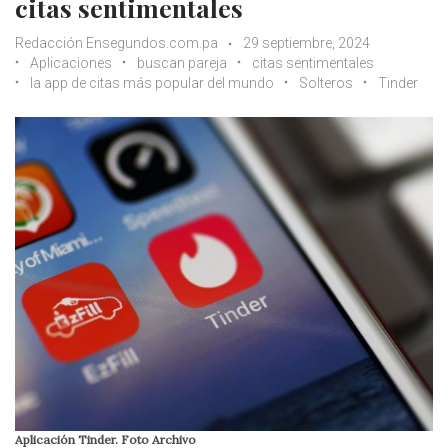
citas sentimentales
Redacción Ensegundos.com.pa
29 septiembre, 2024
Aplicaciones
buscan pareja
citas sentimentales
la app de citas más popular del mundo
Solteros
Tinder
Aplicación Tinder. Foto Archivo