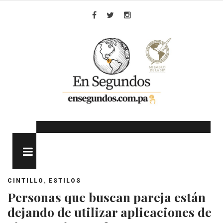
Skip
to
Facebook
Twitter
Instagram
content
MENU
,
CINTILLO
ESTILOS
Personas que buscan pareja están
dejando de utilizar aplicaciones de