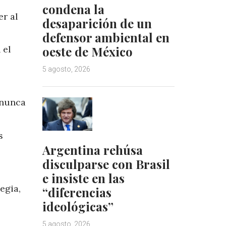
condena la
er al
desaparición de un
defensor ambiental en
oeste de México
 el
5 agosto, 2026
 nunca
s
Argentina rehúsa
disculparse con Brasil
e insiste en las
egia,
“diferencias
ideológicas”
5 agosto, 2026