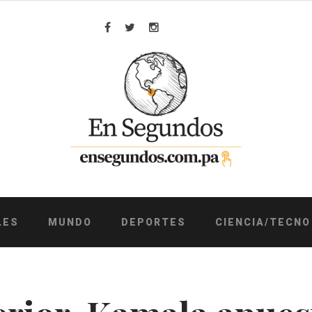
Facebook
Twitter
Instagram
LES
MUNDO
DEPORTES
CIENCIA/TECNO