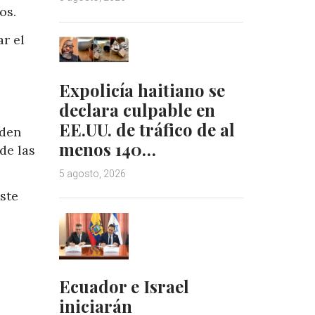
os.
ar el
Expolicía haitiano se
declara culpable en
EE.UU. de tráfico de al
iden
menos 140…
de las
5 agosto, 2026
este
Ecuador e Israel
iniciarán