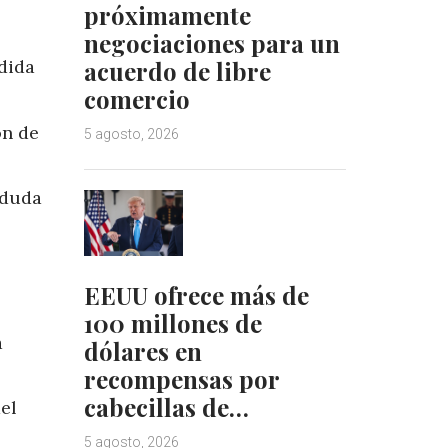
próximamente
negociaciones para un
dida
acuerdo de libre
comercio
ón de
5 agosto, 2026
 duda
EEUU ofrece más de
100 millones de
a
dólares en
recompensas por
cabecillas de…
el
5 agosto, 2026