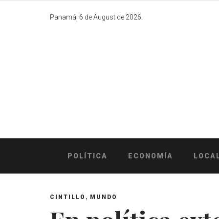
Skip
to
Panamá, 6 de August de 2026.
content
POLÍTICA
ECONOMÍA
LOCA
,
CINTILLO
MUNDO