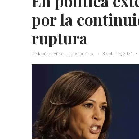
En política ex
por la continu
ruptura
Redacción Ensegundos.com.pa
3 octubre, 2024