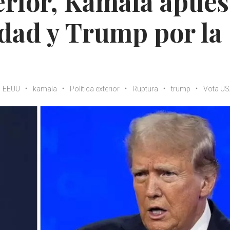
terior, Kamala apues
idad y Trump por la
EEUU
kamala
Política exterior
Ruptura
trump
Vota US