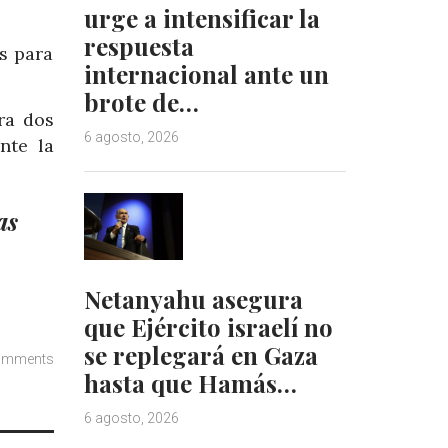
urge a intensificar la
respuesta
s para
internacional ante un
brote de…
ra dos
6 agosto, 2026
nte la
as
Netanyahu asegura
que Ejército israelí no
se replegará en Gaza
omments
hasta que Hamás…
6 agosto, 2026