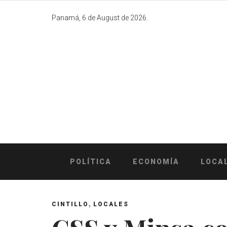
Skip
to
Panamá, 6 de August de 2026.
content
POLÍTICA
ECONOMÍA
LOCA
,
CINTILLO
LOCALES