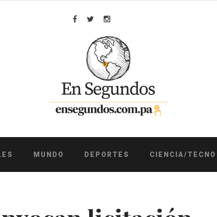
Facebook
Twitter
Instagram
LES
MUNDO
DEPORTES
CIENCIA/TECNO