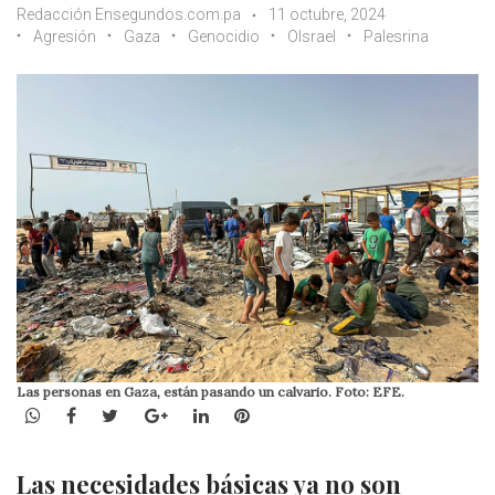
Redacción Ensegundos.com.pa
11 octubre, 2024
Agresión
Gaza
Genocidio
OIsrael
Palesrina
Las personas en Gaza, están pasando un calvario. Foto: EFE.
WhatsApp
Facebook
Twitter
Google+
LinkedIn
Pinterest
Las necesidades básicas ya no son