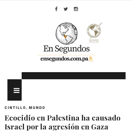
Skip
to
Facebook
Twitter
Instagram
content
MENU
,
CINTILLO
MUNDO
Ecocidio en Palestina ha causado
Israel por la agresión en Gaza