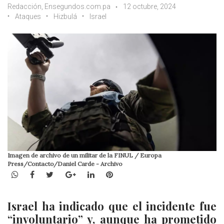
Redacción, Ensegundos.com.pa
12 octubre, 2024
Ataques
Hizbulá
Israel
Imagen de archivo de un militar de la FINUL / Europa
Press/Contacto/Daniel Carde - Archivo
WhatsApp
Facebook
Twitter
Google+
LinkedIn
Pinterest
Israel ha indicado que el incidente fue
“involuntario” y, aunque ha prometido