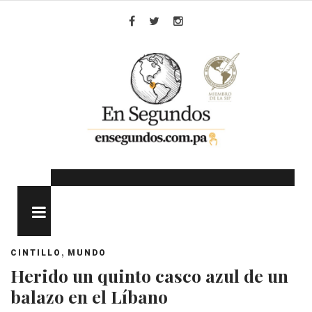
Skip
to
Facebook
Twitter
Instagram
content
MENU
,
CINTILLO
MUNDO
Herido un quinto casco azul de un
balazo en el Líbano