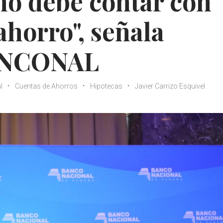
o debe contar con
ahorro", señala
BANCONAL
l
Cuentas de Ahorros
Hipotecas
Javier Carrizo Esquivel