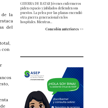
GUERRA DE BATAS Jóvenes enfermeros
piden espacio y jubilados defienden sus
puestos. La pelea por las plazas encendió
 de la
otra guerra generacional en los
destaca
hospitales. Mientras...
as del
Concolón anteriores >>
otal,
n con
r
bancos
esto,
enta
 de