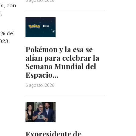
6 agosto, 2026
ís, con
,
8% del
023.
Pokémon y la esa se
alían para celebrar la
Semana Mundial del
Espacio…
6 agosto, 2026
Expresidente de