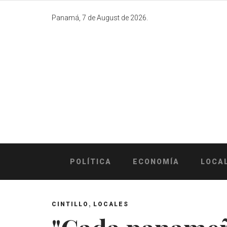
Skip
to
Panamá, 7 de August de 2026.
content
POLÍTICA
ECONOMÍA
LOCA
,
CINTILLO
LOCALES