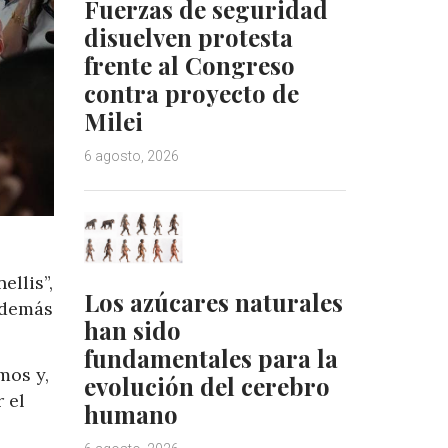
Fuerzas de seguridad
disuelven protesta
frente al Congreso
contra proyecto de
Milei
6 agosto, 2026
llis”,
Los azúcares naturales
además
han sido
fundamentales para la
mos y,
evolución del cerebro
 el
humano