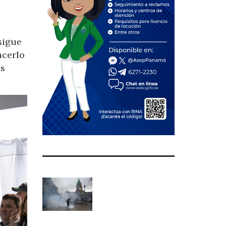
sigue
acerlo
as