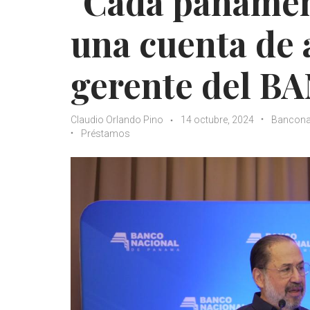
"Cada panameñ
una cuenta de 
gerente del 
Claudio Orlando Pino
14 octubre, 2024
Bancona
Préstamos