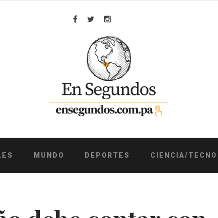
Facebook
Twitter
Instagram
LES
MUNDO
DEPORTES
CIENCIA/TECNO