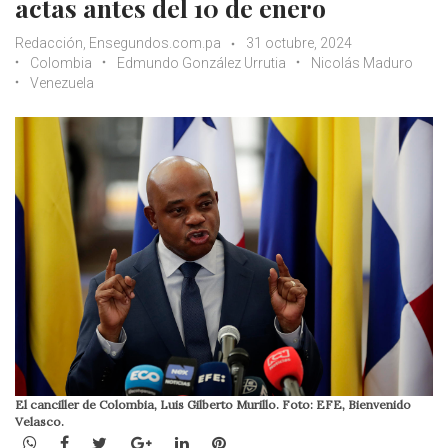
actas antes del 10 de enero
Redacción, Ensegundos.com.pa
31 octubre, 2024
Colombia
Edmundo González Urrutia
Nicolás Maduro
Venezuela
El canciller de Colombia, Luis Gilberto Murillo. Foto: EFE, Bienvenido
Velasco.
WhatsApp
Facebook
Twitter
Google+
LinkedIn
Pinterest