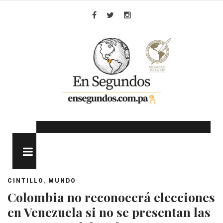
Skip
to
Facebook
Twitter
Instagram
content
MENU
,
CINTILLO
MUNDO
Colombia no reconocerá elecciones
en Venezuela si no se presentan las