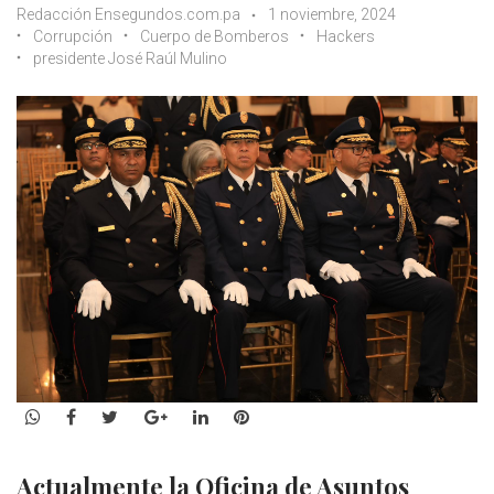
Redacción Ensegundos.com.pa
1 noviembre, 2024
Corrupción
Cuerpo de Bomberos
Hackers
presidente José Raúl Mulino
WhatsApp
Facebook
Twitter
Google+
LinkedIn
Pinterest
Actualmente la Oficina de Asuntos