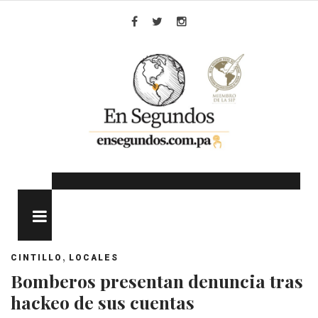
Skip
to
Facebook
Twitter
Instagram
content
MENU
,
CINTILLO
LOCALES
Bomberos presentan denuncia tras
hackeo de sus cuentas