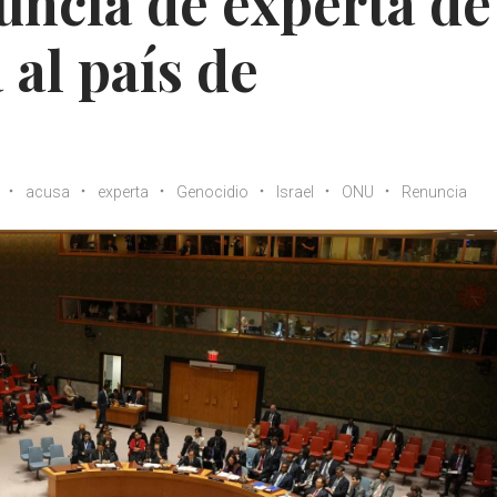
nuncia de experta de
al país de
acusa
experta
Genocidio
Israel
ONU
Renuncia