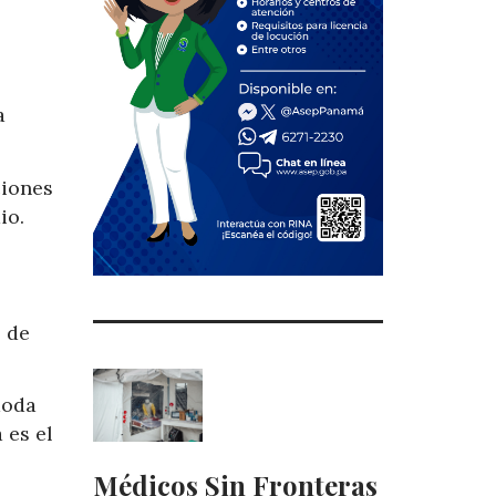
a
ciones
io.
 de
moda
 es el
Médicos Sin Fronteras