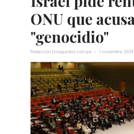
Israel pide re
ONU que acusa 
"genocidio"
Redacción Ensegundos.com.pa
1 noviembre, 2024