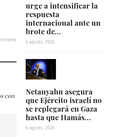
urge a intensificar la
respuesta
internacional ante un
brote de…
omments
6 agosto, 2026
Netanyahu asegura
os con
que Ejército israelí no
se replegará en Gaza
hasta que Hamás…
6 agosto, 2026