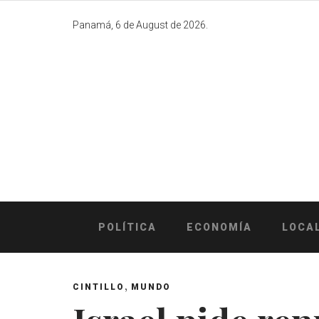
Skip
to
Panamá, 6 de August de 2026.
content
POLÍTICA
ECONOMÍA
LOCA
,
CINTILLO
MUNDO