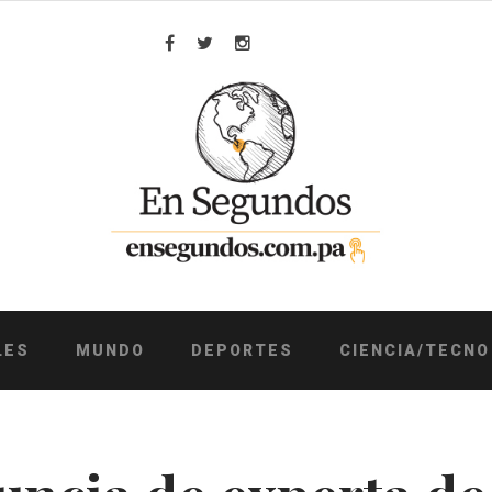
Facebook
Twitter
Instagram
LES
MUNDO
DEPORTES
CIENCIA/TECNO