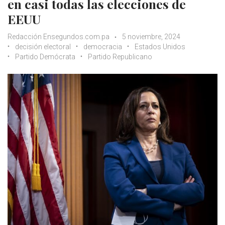
en casi todas las elecciones de
EEUU
Redacción Ensegundos.com.pa
5 noviembre, 2024
decisión electoral
democracia
Estados Unidos
Partido Demócrata
Partido Republicano