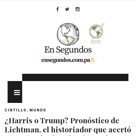
Skip
to
Facebook
Twitter
Instagram
content
MENU
,
CINTILLO
MUNDO
¿Harris o Trump? Pronóstico de
Lichtman, el historiador que acertó