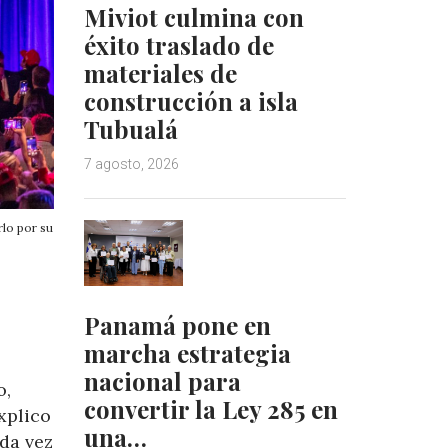
Miviot culmina con
éxito traslado de
materiales de
construcción a isla
Tubualá
7 agosto, 2026
rlo por su
Panamá pone en
marcha estrategia
nacional para
o,
convertir la Ley 285 en
xplico
una…
ada vez