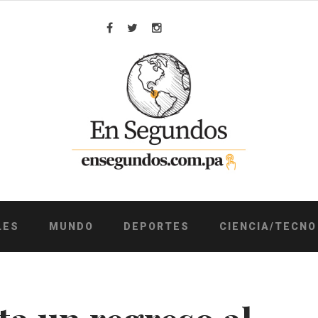
Facebook
Twitter
Instagram
LES
MUNDO
DEPORTES
CIENCIA/TECNO