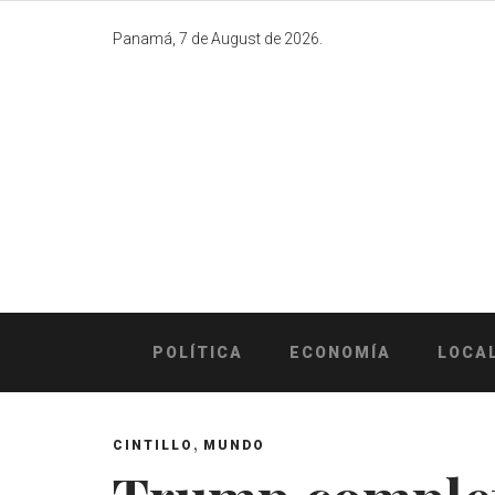
Skip
to
Panamá, 7 de August de 2026.
content
POLÍTICA
ECONOMÍA
LOCA
,
CINTILLO
MUNDO