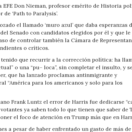
a EFE Don Nieman, profesor emérito de Historia pol
de ‘Path to Paralysis’.
ozado el llamado ‘muro azul’ que daba esperanzas 
l del Senado con candidatos elegidos por él y que le
paso de controlar también la Cámara de Representan
dientes o críticos.
 tenido que recurrir a la corrección política: ha lla
tual” o una “pu– loca”, sin completar el insulto, y s
er, que ha lanzado proclamas antinmigrante y
iral “América para los americanos y solo para los
no Frank Luntz el error de Harris fue dedicarse “c
 votantes ya saben todo lo que tienen que saber de
poner el foco de atención en Trump más que en Harri
es a pesar de haber enfrentado un gasto de más de