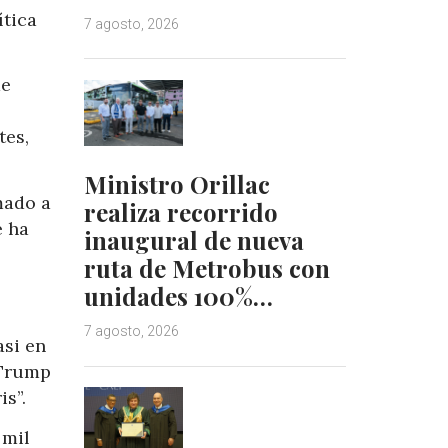
ítica
7 agosto, 2026
de
tes,
Ministro Orillac
mado a
realiza recorrido
e ha
inaugural de nueva
ruta de Metrobus con
unidades 100%…
7 agosto, 2026
asi en
 Trump
s”.
 mil