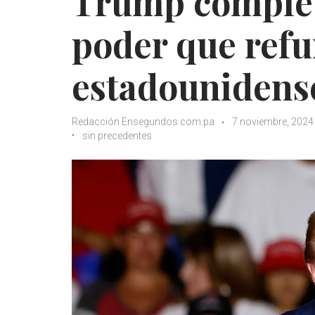
Trump complet
poder que refu
estadounidens
Redacción Ensegundos.com.pa
7 noviembre, 2024
sin precedentes