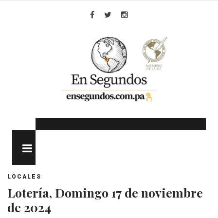
Skip
to
Facebook
Twitter
Instagram
content
MENU
LOCALES
Lotería, Domingo 17 de noviembre
de 2024