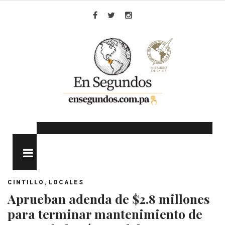
Skip
to
Facebook
Twitter
Instagram
content
MENU
,
CINTILLO
LOCALES
Aprueban adenda de $2.8 millones
para terminar mantenimiento de