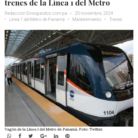
trenes de la Línea 1 del Metro
Redacción Ensegundos.com.pa
20 noviembre, 2024
Línea 1 del Metro de Panamá
Mantenimiento
Trenes
Vagón de la Línea 1 del Metro de Panamá. Foto: Twitter.
WhatsApp
Facebook
Twitter
Google+
LinkedIn
Pinterest