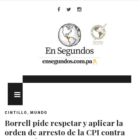
Skip
to
Facebook
Twitter
Instagram
content
MENU
,
CINTILLO
MUNDO
Borrell pide respetar y aplicar la
orden de arresto de la CPI contra