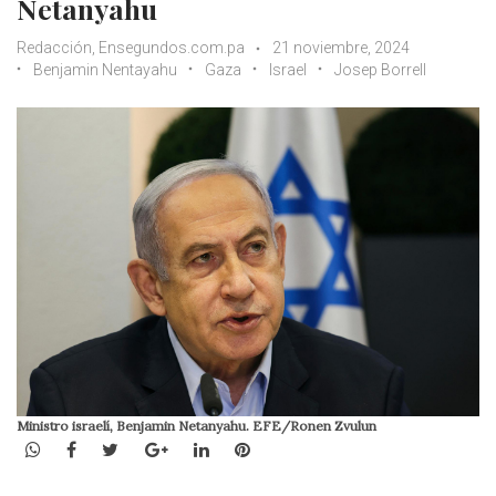
Netanyahu
Redacción, Ensegundos.com.pa
21 noviembre, 2024
Benjamin Nentayahu
Gaza
Israel
Josep Borrell
Ministro israelí, Benjamin Netanyahu. EFE/Ronen Zvulun
WhatsApp
Facebook
Twitter
Google+
LinkedIn
Pinterest