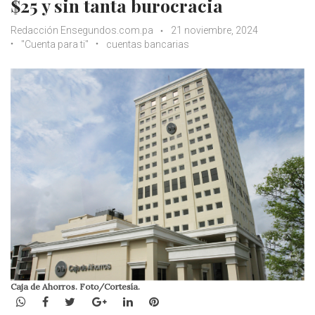
$25 y sin tanta burocracia
Redacción Ensegundos.com.pa
21 noviembre, 2024
"Cuenta para ti"
cuentas bancarias
Caja de Ahorros. Foto/Cortesía.
WhatsApp
Facebook
Twitter
Google+
LinkedIn
Pinterest