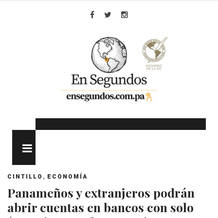
Skip
to
Facebook
Twitter
Instagram
content
MENU
,
CINTILLO
ECONOMÍA
Panameños y extranjeros podrán
abrir cuentas en bancos con solo