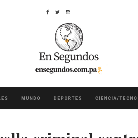
Facebook
Twitter
Instagram
LES
MUNDO
DEPORTES
CIENCIA/TECNO