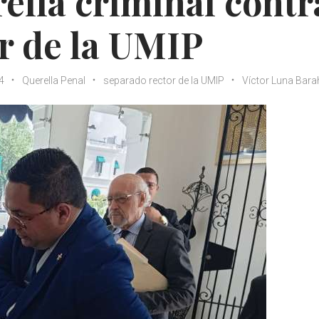
ella criminal contr
r de la UMIP
4
Querella Penal
separado rector de la UMIP
Víctor Luna Bar