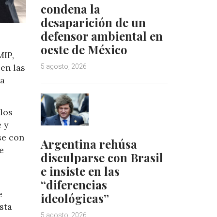
condena la
desaparición de un
defensor ambiental en
oeste de México
MIP,
en las
5 agosto, 2026
la
los
e y
se con
Argentina rehúsa
e
disculparse con Brasil
e insiste en las
“diferencias
e
ideológicas”
sta
5 agosto, 2026