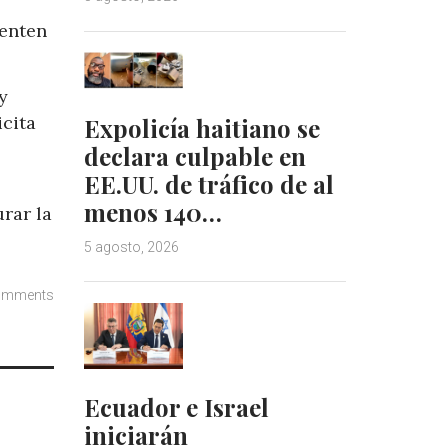
tenten
y
icita
Expolicía haitiano se
declara culpable en
EE.UU. de tráfico de al
menos 140…
rar la
5 agosto, 2026
omments
Ecuador e Israel
iniciarán