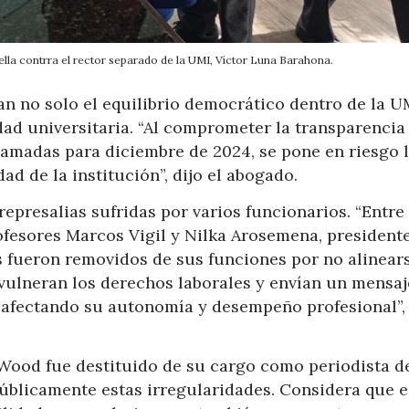
la contrra el rector separado de la UMI, Víctor Luna Barahona.
an no solo el equilibrio democrático dentro de la U
ad universitaria. “Al comprometer la transparencia 
ramadas para diciembre de 2024, se pone en riesgo 
ad de la institución”, dijo el abogado.
epresalias sufridas por varios funcionarios. “Entre 
ofesores Marcos Vigil y Nilka Arosemena, president
es fueron removidos de sus funciones por no alinear
s vulneran los derechos laborales y envían un mensaj
s, afectando su autonomía y desempeño profesional”,
Wood fue destituido de su cargo como periodista d
públicamente estas irregularidades. Considera que e