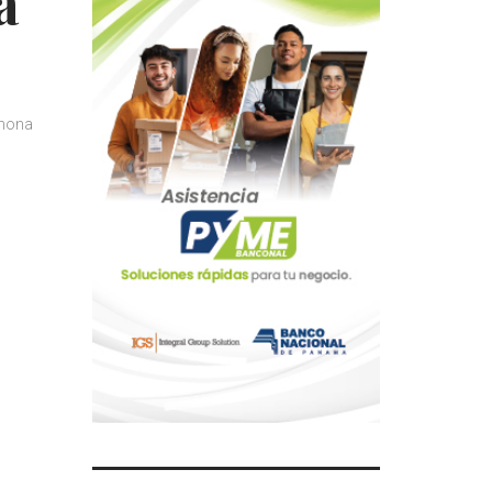
a
ahona