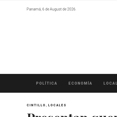
Skip
to
Panamá, 6 de August de 2026.
content
POLÍTICA
ECONOMÍA
LOCA
,
CINTILLO
LOCALES