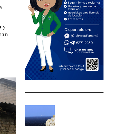
a
n y
nan