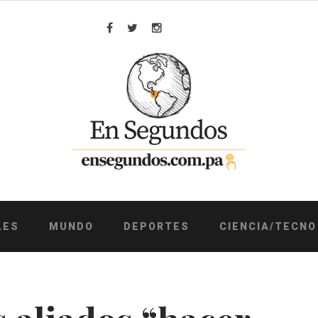
Facebook
Twitter
Instagram
LES
MUNDO
DEPORTES
CIENCIA/TECNO