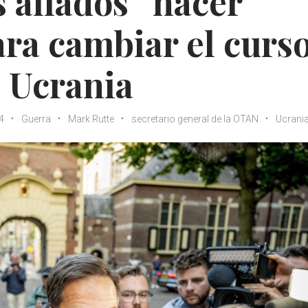
s aliados “hacer
ra cambiar el curs
n Ucrania
4
Guerra
Mark Rutte
secretario general de la OTAN
Ucrani