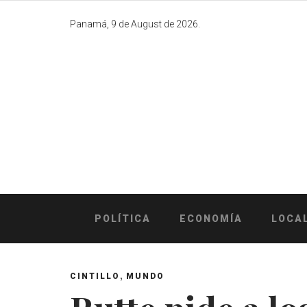
Skip
to
Panamá, 9 de August de 2026.
content
POLÍTICA
ECONOMÍA
LOCA
,
CINTILLO
MUNDO