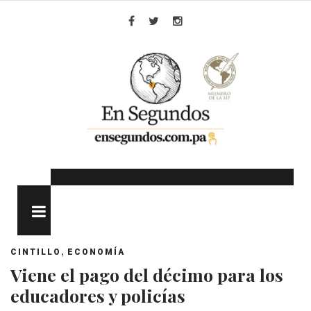
Skip
to
Facebook
Twitter
Instagram
content
MENU
,
CINTILLO
ECONOMÍA
Viene el pago del décimo para los
educadores y policías