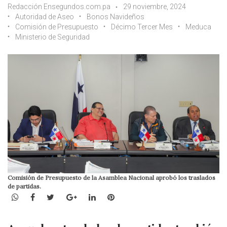
Redacción Ensegundos.com.pa
29 noviembre, 2024
Autoridad de Aseo
Bonos Navideños
Comisión de Presupuesto
Décimo Tercer Mes
Meduca
Ministerio de Seguridad
Comisión de Presupuesto de la Asamblea Nacional aprobó los traslados
de partidas.
WhatsApp
Facebook
Twitter
Google+
LinkedIn
Pinterest