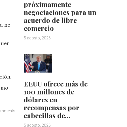
próximamente
negociaciones para un
acuerdo de libre
si no
comercio
5 agosto, 2026
uier
ción.
EEUU ofrece más de
como
100 millones de
dólares en
recompensas por
omments
cabecillas de…
5 agosto, 2026