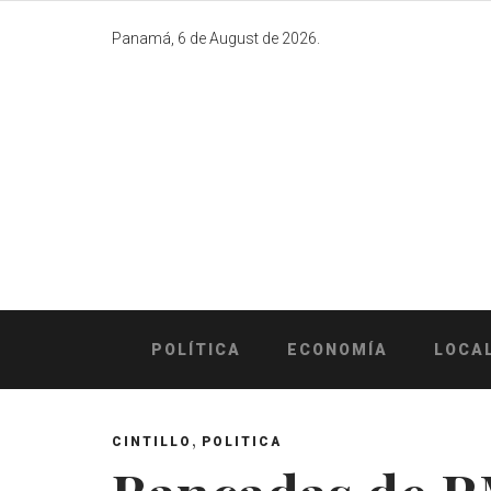
Skip
to
Panamá, 6 de August de 2026.
content
POLÍTICA
ECONOMÍA
LOCA
,
CINTILLO
POLITICA