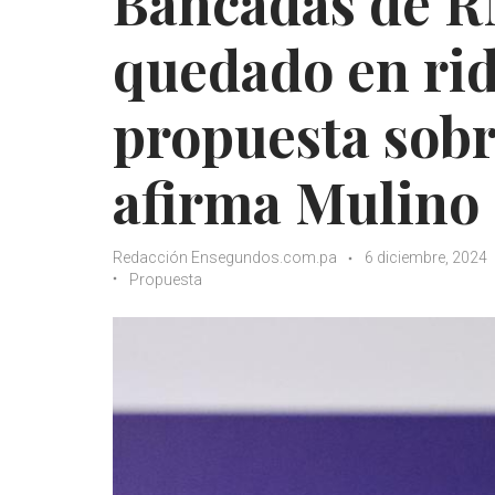
Bancadas de R
quedado en rid
propuesta sobr
afirma Mulino
Redacción Ensegundos.com.pa
6 diciembre, 2024
Propuesta