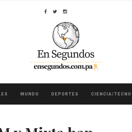
Facebook
Twitter
Instagram
LES
MUNDO
DEPORTES
CIENCIA/TECNO