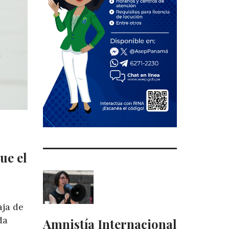
ue el
aja de
da
Amnistía Internacional