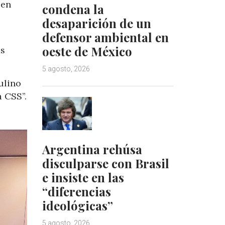
 en
condena la
desaparición de un
defensor ambiental en
oeste de México
os
5 agosto, 2026
ulino
a CSS”.
Argentina rehúsa
disculparse con Brasil
e insiste en las
“diferencias
ideológicas”
5 agosto, 2026