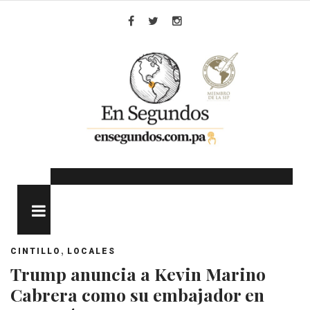
Skip
to
Facebook
Twitter
Instagram
content
MENU
,
CINTILLO
LOCALES
Trump anuncia a Kevin Marino
Cabrera como su embajador en