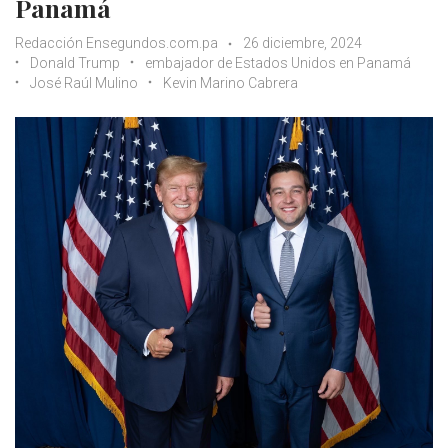
Panamá
Redacción Ensegundos.com.pa
26 diciembre, 2024
Donald Trump
embajador de Estados Unidos en Panamá
José Raúl Mulino
Kevin Marino Cabrera